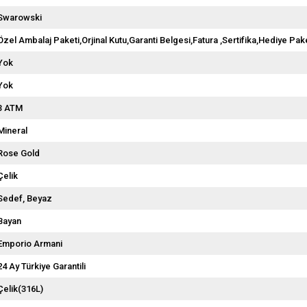
Swarowski
Özel Ambalaj Paketi,Orjinal Kutu,Garanti Belgesi,Fatura ,Sertifika,Hediye Pake
Yok
Yok
3 ATM
Mineral
Rose Gold
Çelik
Sedef
Beyaz
Bayan
Emporio Armani
24 Ay Türkiye Garantili
Çelik(316L)