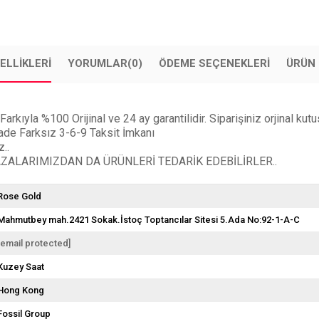
ELLIKLERI
YORUMLAR
(0)
ÖDEME SEÇENEKLERI
ÜRÜN 
la %100 Orijinal ve 24 ay garantilidir. Siparişiniz orjinal kutusu,
Vade Farksız 3-6-9 Taksit İmkanı
..
ALARIMIZDAN DA ÜRÜNLERİ TEDARİK EDEBİLİRLER..
Rose Gold
Mahmutbey mah.2421 Sokak.İstoç Toptancılar Sitesi 5.Ada No:92-1-A-C
[email protected]
Kuzey Saat
Hong Kong
Fossil Group