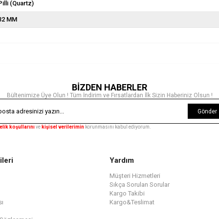
Pilli (Quartz)
32 MM
BİZDEN HABERLER
Bültenimize Üye Olun ! Tüm İndirim ve Fırsatlardan İlk Sizin Haberiniz Olsun !
Gönder
elik koşullarını
ve
kişisel verilerimin
korunmasını kabul ediyorum.
ileri
Yardım
Müşteri Hizmetleri
Sıkça Sorulan Sorular
Kargo Takibi
sı
Kargo&Teslimat