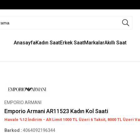
Anasayfa
Kadın Saat
Erkek Saat
Markalar
Akıllı Saat
EMPORİO ARMANİ
Emporio Armani AR11523 Kadın Kol Saati
Havale %12 İndirim - Alt Limit 1000
TL
Üzeri 6 Taksit, 8000 TL Üzeri Va
Barkod
:
4064092196344