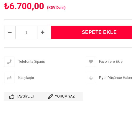
₺6.700,00
(KDV Dahil)
Telefonla Sipariş
Favorilere Ekle
Karşılaştır
Fiyat Düşünce Haber
TAVSIYE ET
YORUM YAZ