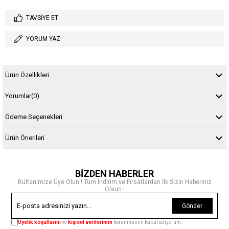
TAVSIYE ET
YORUM YAZ
Ürün Özellikleri
Yorumlar
(0)
Ödeme Seçenekleri
Ürün Önerileri
BİZDEN HABERLER
Bültenimize Üye Olun ! Tüm İndirim ve Fırsatlardan İlk Sizin Haberiniz
Olsun !
Gönder
Üyelik koşullarını
ve
kişisel verilerimin
korunmasını kabul ediyorum.