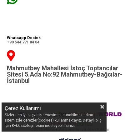
Whatsapp Destek
+90 544 771 84 84
Mahmutbey Mahallesi İstoç Toptancılar
Sitesi 5.Ada No:92 Mahmutbey-Bağcılar-
İstanbul
Çerez Kullanımı
Sizlere en iyi alışveriş deneyimini sunabilmek adına
sitemizde çerezler(cookies) kullanmaktayız. Detaylı bilgi
için Kvkk sözleşmesini inceleyebilirsiniz.
©
2023 elitmarkalar.com
- Tüm Hakları Saklıdır.