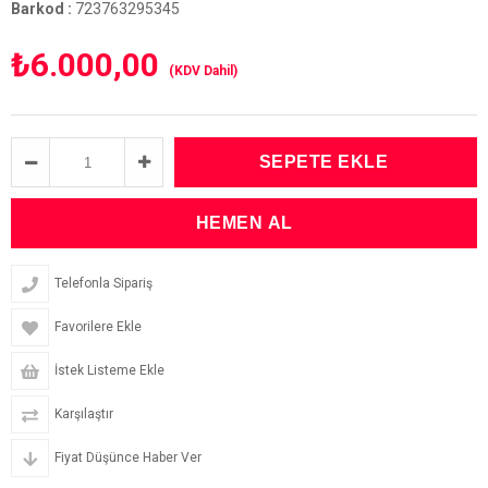
Barkod
:
723763295345
₺6.000,00
(KDV Dahil)
Telefonla Sipariş
Favorilere Ekle
İstek Listeme Ekle
Karşılaştır
Fiyat Düşünce Haber Ver