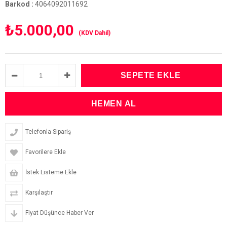
Barkod
:
4064092011692
₺5.000,00
(KDV Dahil)
Telefonla Sipariş
Favorilere Ekle
İstek Listeme Ekle
Karşılaştır
Fiyat Düşünce Haber Ver