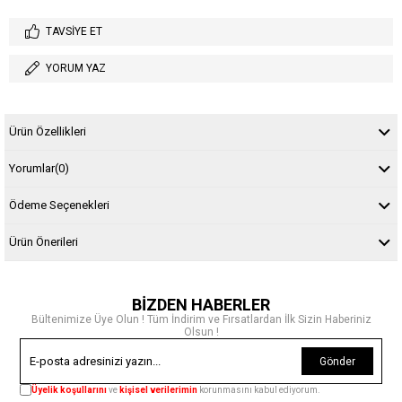
TAVSIYE ET
YORUM YAZ
Ürün Özellikleri
Yorumlar
(0)
Ödeme Seçenekleri
Ürün Önerileri
BİZDEN HABERLER
Bültenimize Üye Olun ! Tüm İndirim ve Fırsatlardan İlk Sizin Haberiniz
Olsun !
Gönder
Üyelik koşullarını
ve
kişisel verilerimin
korunmasını kabul ediyorum.