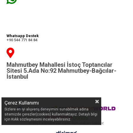
Whatsapp Destek
+90 544 771 84 84
Mahmutbey Mahallesi İstoç Toptancılar
Sitesi 5.Ada No:92 Mahmutbey-Bağcılar-
İstanbul
Çerez Kullanımı
Sizlere en iyi alışveriş deneyimini sunabilmek adına
sitemizde çerezler(cookies) kullanmaktayız. Detaylı bilgi
için Kvkk sözleşmesini inceleyebilirsiniz.
©
2023 elitmarkalar.com
- Tüm Hakları Saklıdır.