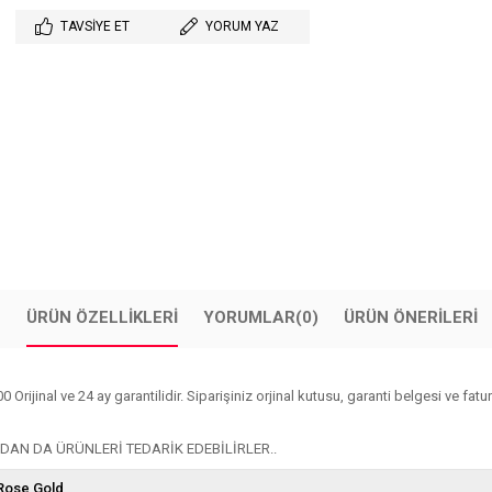
TAVSIYE ET
YORUM YAZ
ÜRÜN ÖZELLIKLERI
YORUMLAR
(0)
ÜRÜN ÖNERILERI
inal ve 24 ay garantilidir. Siparişiniz orjinal kutusu, garanti belgesi ve faturas
AN DA ÜRÜNLERİ TEDARİK EDEBİLİRLER..
Rose Gold