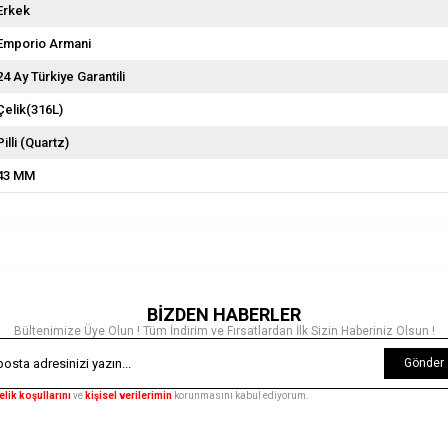
Erkek
Emporio Armani
24 Ay Türkiye Garantili
Çelik(316L)
Pilli (Quartz)
43 MM
BİZDEN HABERLER
Bültenimize Üye Olun ! Tüm İndirim ve Fırsatlardan İlk Sizin Haberiniz Olsun !
Gönder
elik koşullarını
ve
kişisel verilerimin
korunmasını kabul ediyorum.