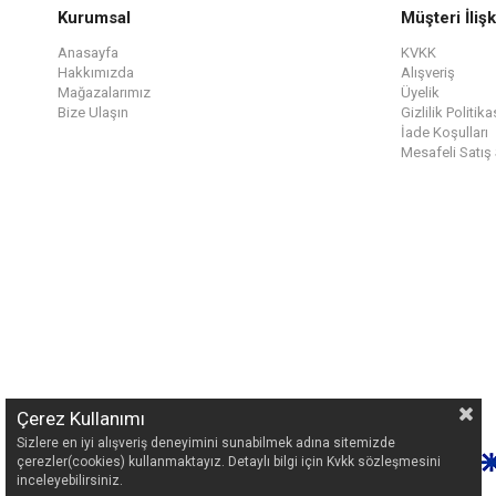
Kurumsal
Müşteri İlişk
Anasayfa
KVKK
Hakkımızda
Alışveriş
Mağazalarımız
Üyelik
Bize Ulaşın
Gizlilik Politika
İade Koşulları
Mesafeli Satış
Çerez Kullanımı
Sizlere en iyi alışveriş deneyimini sunabilmek adına sitemizde
çerezler(cookies) kullanmaktayız. Detaylı bilgi için Kvkk sözleşmesini
inceleyebilirsiniz.