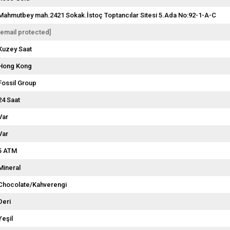
Mahmutbey mah.2421 Sokak.İstoç Toptancılar Sitesi 5.Ada No:92-1-A-C
[email protected]
Kuzey Saat
Hong Kong
Fossil Group
24 Saat
Var
Var
5 ATM
Mineral
Chocolate/Kahverengi
Deri
Yeşil