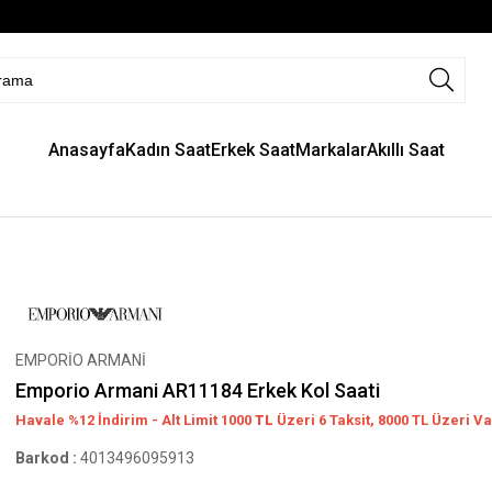
Anasayfa
Kadın Saat
Erkek Saat
Markalar
Akıllı Saat
EMPORİO ARMANİ
Emporio Armani AR11184 Erkek Kol Saati
Havale %12 İndirim - Alt Limit 1000
TL
Üzeri 6 Taksit, 8000 TL Üzeri Va
Barkod
:
4013496095913