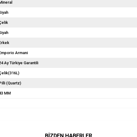
Mineral
Siyah
Çelik
Siyah
Erkek
Emporio Armani
24 Ay Türkiye Garantili
Çelik(316L)
Pilli (Quartz)
43 MM
BİZDEN HABERLER