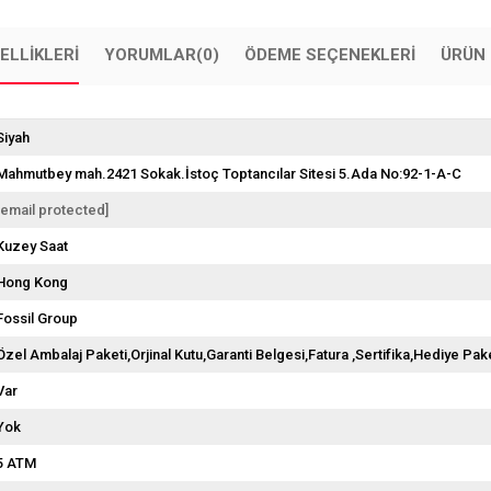
ELLIKLERI
YORUMLAR
(0)
ÖDEME SEÇENEKLERI
ÜRÜN 
Siyah
Mahmutbey mah.2421 Sokak.İstoç Toptancılar Sitesi 5.Ada No:92-1-A-C
[email protected]
Kuzey Saat
Hong Kong
Fossil Group
Özel Ambalaj Paketi,Orjinal Kutu,Garanti Belgesi,Fatura ,Sertifika,Hediye Pake
Var
Yok
5 ATM