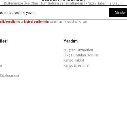
Bültenimize Üye Olun ! Tüm İndirim ve Fırsatlardan İlk Sizin Haberiniz Olsun !
Gönder
elik koşullarını
ve
kişisel verilerimin
korunmasını kabul ediyorum.
ileri
Yardım
Müşteri Hizmetleri
Sıkça Sorulan Sorular
Kargo Takibi
sı
Kargo&Teslimat
 Sözleşmesi