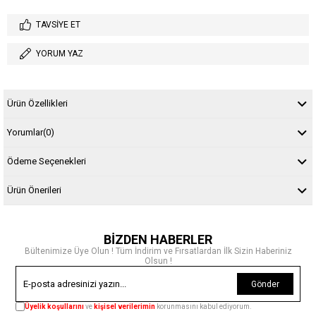
TAVSIYE ET
YORUM YAZ
Ürün Özellikleri
Yorumlar
(0)
Ödeme Seçenekleri
Ürün Önerileri
BİZDEN HABERLER
Bültenimize Üye Olun ! Tüm İndirim ve Fırsatlardan İlk Sizin Haberiniz
Olsun !
Gönder
Üyelik koşullarını
ve
kişisel verilerimin
korunmasını kabul ediyorum.