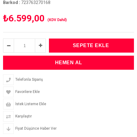
Barkod
:
723763270168
₺6.599,00
(KDV Dahil)
Telefonla Sipariş
Favorilere Ekle
İstek Listeme Ekle
Karşılaştır
Fiyat Düşünce Haber Ver