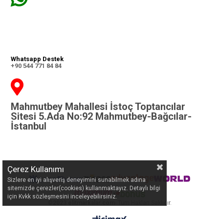
Whatsapp Destek
+90 544 771 84 84
Mahmutbey Mahallesi İstoç Toptancılar
Sitesi 5.Ada No:92 Mahmutbey-Bağcılar-
İstanbul
Çerez Kullanımı
Sizlere en iyi alışveriş deneyimini sunabilmek adına
sitemizde çerezler(cookies) kullanmaktayız. Detaylı bilgi
için Kvkk sözleşmesini inceleyebilirsiniz.
©
2023 elitmarkalar.com
- Tüm Hakları Saklıdır.