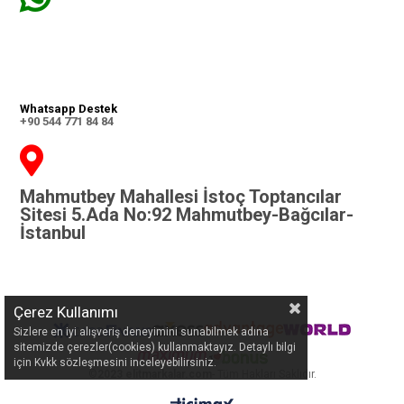
Whatsapp Destek
+90 544 771 84 84
Mahmutbey Mahallesi İstoç Toptancılar
Sitesi 5.Ada No:92 Mahmutbey-Bağcılar-
İstanbul
Çerez Kullanımı
Sizlere en iyi alışveriş deneyimini sunabilmek adına
sitemizde çerezler(cookies) kullanmaktayız. Detaylı bilgi
için Kvkk sözleşmesini inceleyebilirsiniz.
©
2023 elitmarkalar.com
- Tüm Hakları Saklıdır.