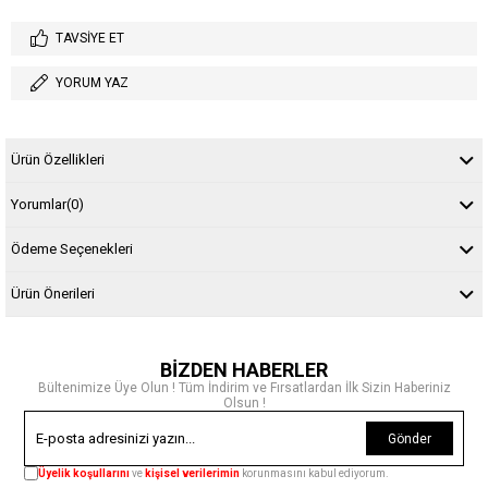
TAVSIYE ET
YORUM YAZ
Ürün Özellikleri
Yorumlar
(0)
Ödeme Seçenekleri
Ürün Önerileri
BİZDEN HABERLER
Bültenimize Üye Olun ! Tüm İndirim ve Fırsatlardan İlk Sizin Haberiniz
Olsun !
Gönder
Üyelik koşullarını
ve
kişisel verilerimin
korunmasını kabul ediyorum.