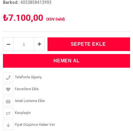
Barkod
:
4053858413993
₺7.100,00
(KDV Dahil)
Telefonla Sipariş
Favorilere Ekle
İstek Listeme Ekle
Karşılaştır
Fiyat Düşünce Haber Ver