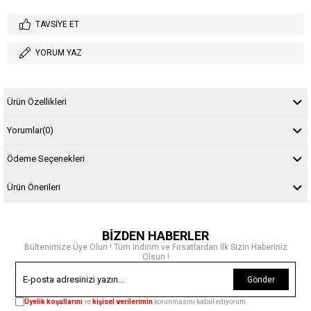
TAVSIYE ET
YORUM YAZ
Ürün Özellikleri
Yorumlar
(0)
Ödeme Seçenekleri
Ürün Önerileri
BİZDEN HABERLER
Bültenimize Üye Olun ! Tüm İndirim ve Fırsatlardan İlk Sizin Haberiniz
Olsun !
Gönder
Üyelik koşullarını
ve
kişisel verilerimin
korunmasını kabul ediyorum.