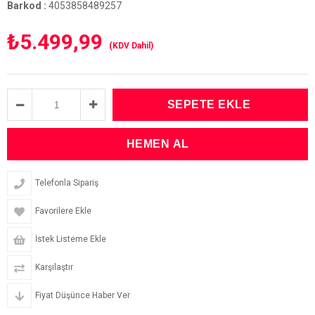
Barkod
:
4053858489257
₺5.499,99
(KDV Dahil)
Telefonla Sipariş
Favorilere Ekle
İstek Listeme Ekle
Karşılaştır
Fiyat Düşünce Haber Ver