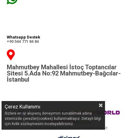
Whatsapp Destek
+90 544 771 84 84
Mahmutbey Mahallesi İstoç Toptancılar
Sitesi 5.Ada No:92 Mahmutbey-Bağcılar-
İstanbul
Çerez Kullanımı
Sizlere en iyi alışveriş deneyimini sunabilmek adına
sitemizde çerezler(cookies) kullanmaktayız. Detaylı bilgi
için Kvkk sözleşmesini inceleyebilirsiniz.
©
2023 elitmarkalar.com
- Tüm Hakları Saklıdır.