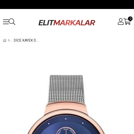
0
DICE KAYEK DK.1.AG1186.05 KADIN KOL SAATI