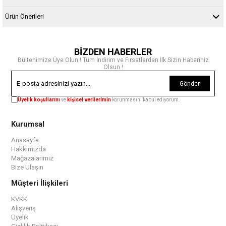
Ürün Önerileri
BİZDEN HABERLER
Bültenimize Üye Olun ! Tüm İndirim ve Fırsatlardan İlk Sizin Haberiniz
Olsun !
Gönder
Üyelik koşullarını
ve
kişisel verilerimin
korunmasını kabul ediyorum.
Kurumsal
Anasayfa
Hakkımızda
Mağazalarımız
Bize Ulaşın
Müşteri İlişkileri
KVKK
Alışveriş
Üyelik