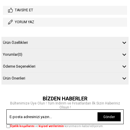
TAVSIYE ET
YORUM YAZ
Ürün Özellikleri
Yorumlar
(0)
Ödeme Seçenekleri
Ürün Önerileri
BİZDEN HABERLER
Bültenimize Üye Olun ! Tüm İndirim ve Fırsatlardan İlk Sizin Haberiniz
Olsun !
Gönder
Üyelik koşullarını
ve
kişisel verilerimin
korunmasını kabul ediyorum.