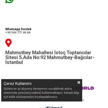
Whatsapp Destek
+90 544 771 84 84
Mahmutbey Mahallesi İstoç Toptancılar
Sitesi 5.Ada No:92 Mahmutbey-Bağcılar-
İstanbul
Çerez Kullanımı
Sizlere en iyi alışveriş deneyimini sunabilmek adına
sitemizde çerezler(cookies) kullanmaktayız. Detaylı bilgi
için Kvkk sözleşmesini inceleyebilirsiniz.
©
2023 elitmarkalar.com
- Tüm Hakları Saklıdır.