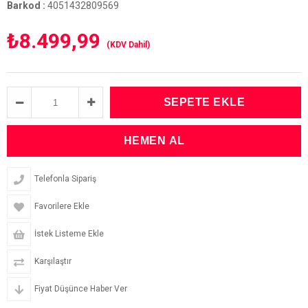
Barkod
:
4051432809569
₺8.499,99
(KDV Dahil)
Telefonla Sipariş
Favorilere Ekle
İstek Listeme Ekle
Karşılaştır
Fiyat Düşünce Haber Ver