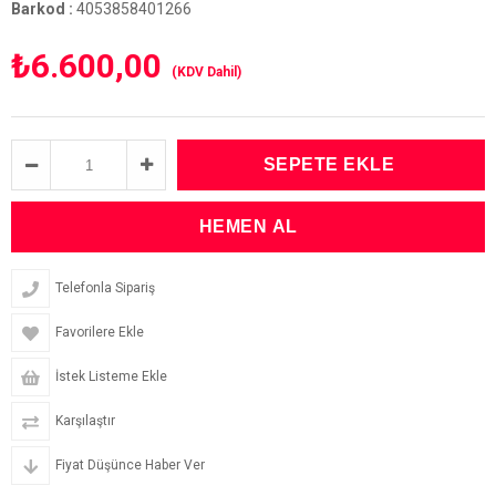
Barkod
:
4053858401266
₺6.600,00
(KDV Dahil)
Telefonla Sipariş
Favorilere Ekle
İstek Listeme Ekle
Karşılaştır
Fiyat Düşünce Haber Ver