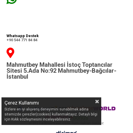
Whatsapp Destek
+90 544 771 84 84
Mahmutbey Mahallesi İstoç Toptancılar
Sitesi 5.Ada No:92 Mahmutbey-Bağcılar-
İstanbul
Çerez Kullanımı
Sizlere en iyi alışveriş deneyimini sunabilmek adına
sitemizde çerezler(cookies) kullanmaktayız. Detaylı bilgi
için Kvkk sözleşmesini inceleyebilirsiniz.
©
2023 elitmarkalar.com
- Tüm Hakları Saklıdır.