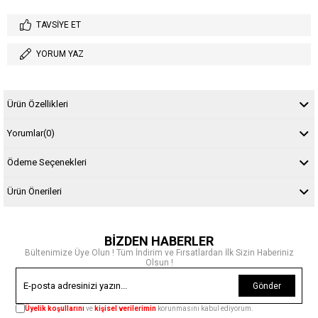
TAVSIYE ET
YORUM YAZ
Ürün Özellikleri
Yorumlar
(0)
Ödeme Seçenekleri
Ürün Önerileri
BİZDEN HABERLER
Bültenimize Üye Olun ! Tüm İndirim ve Fırsatlardan İlk Sizin Haberiniz
Olsun !
Gönder
Üyelik koşullarını
ve
kişisel verilerimin
korunmasını kabul ediyorum.