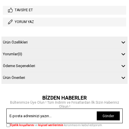
TAVSIYE ET
YORUM YAZ
Ürün Özellikleri
Yorumlar
(0)
Ödeme Seçenekleri
Ürün Önerileri
BİZDEN HABERLER
Bültenimize Üye Olun ! Tüm İndirim ve Fırsatlardan İlk Sizin Haberiniz
Olsun !
Gönder
Üyelik koşullarını
ve
kişisel verilerimin
korunmasını kabul ediyorum.