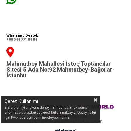
Whatsapp Destek
+90 544 771 84 84
Mahmutbey Mahallesi İstoç Toptancılar
Sitesi 5.Ada No:92 Mahmutbey-Bağcılar-
İstanbul
Çerez Kullanımı
Sizlere en iyi alışveriş deneyimini sunabilmek adına
sitemizde çerezler(cookies) kullanmaktayız. Detaylı bilgi
için Kvkk sözleşmesini inceleyebilirsiniz.
©
2023 elitmarkalar.com
- Tüm Hakları Saklıdır.