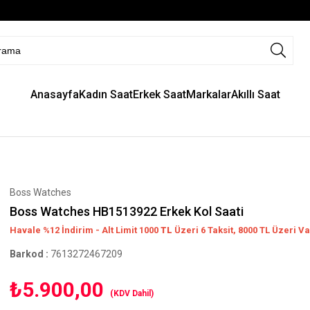
Anasayfa
Kadın Saat
Erkek Saat
Markalar
Akıllı Saat
Boss Watches
Boss Watches HB1513922 Erkek Kol Saati
Havale %12 İndirim - Alt Limit 1000
TL
Üzeri 6 Taksit, 8000 TL Üzeri Va
Barkod
:
7613272467209
₺5.900,00
(KDV Dahil)