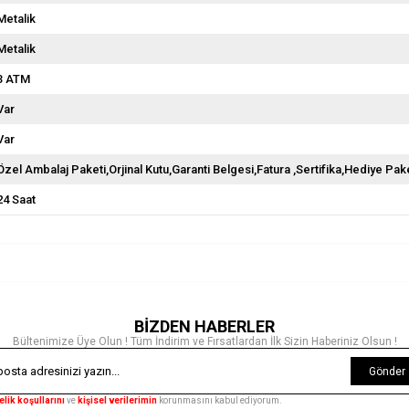
Metalik
Metalik
3 ATM
Var
Var
Özel Ambalaj Paketi,Orjinal Kutu,Garanti Belgesi,Fatura ,Sertifika,Hediye Pake
24 Saat
BİZDEN HABERLER
Bültenimize Üye Olun ! Tüm İndirim ve Fırsatlardan İlk Sizin Haberiniz Olsun !
Gönder
elik koşullarını
ve
kişisel verilerimin
korunmasını kabul ediyorum.