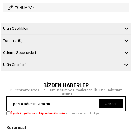
YORUM YAZ
Ürün Özellikleri
Yorumlar
(0)
Ödeme Seçenekleri
Ürün Önerileri
BİZDEN HABERLER
Bültenimize Üye Olun ! Tüm İndirim ve Fırsatlardan İlk Sizin Haberiniz
Olsun !
Gönder
Üyelik koşullarını
ve
kişisel verilerimin
korunmasını kabul ediyorum.
Kurumsal