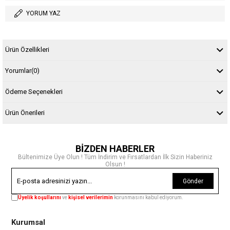
YORUM YAZ
Ürün Özellikleri
Yorumlar
(0)
Ödeme Seçenekleri
Ürün Önerileri
BİZDEN HABERLER
Bültenimize Üye Olun ! Tüm İndirim ve Fırsatlardan İlk Sizin Haberiniz
Olsun !
Gönder
Üyelik koşullarını
ve
kişisel verilerimin
korunmasını kabul ediyorum.
Kurumsal